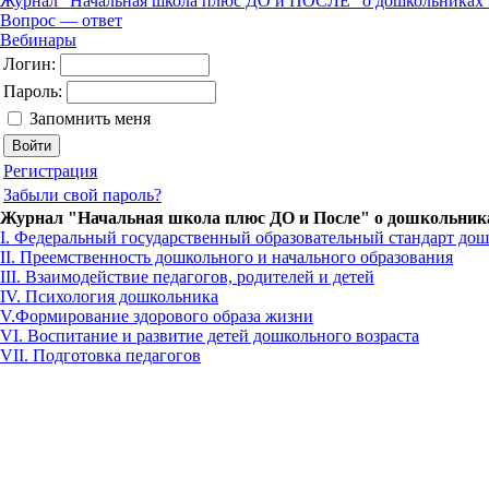
Журнал "Начальная школа плюс ДО и ПОСЛЕ" о дошкольниках 
Вопрос — ответ
Вебинары
Логин:
Пароль:
Запомнить меня
Регистрация
Забыли свой пароль?
Журнал "Начальная школа плюс ДО и После" о дошкольник
I. Федеральный государственный образовательный стандарт дош
II. Преемственность дошкольного и начального образования
III. Взаимодействие педагогов, родителей и детей
IV. Психология дошкольника
V.Формирование здорового образа жизни
VI. Воспитание и развитие детей дошкольного возраста
VII. Подготовка педагогов